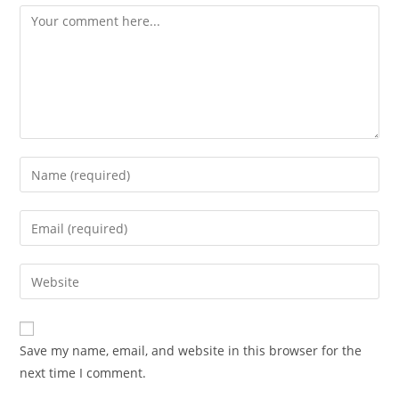
Comment
Enter
your
name
Enter
or
your
username
email
Enter
to
address
your
comment
to
website
comment
URL
Save my name, email, and website in this browser for the
(optional)
next time I comment.