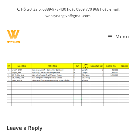
Skip
📞 Hỗ trợ, Zalo: 0389-978-430 hoặc 0869 770 968 hoặc email:
to
webkynang.vn@gmail.com
content
Menu
Leave a Reply