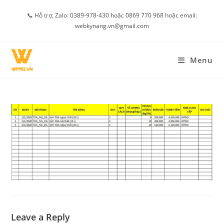
Skip
📞 Hỗ trợ, Zalo: 0389-978-430 hoặc 0869 770 968 hoặc email:
to
webkynang.vn@gmail.com
content
Menu
Leave a Reply