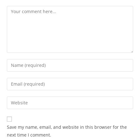
Comment
Enter
your
name
Enter
or
your
username
email
Enter
to
address
your
comment
to
website
comment
URL
Save my name, email, and website in this browser for the
(optional)
next time I comment.