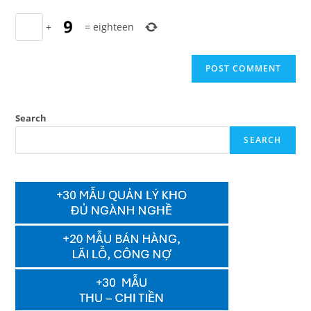
+
=
eighteen
Search
SEARCH