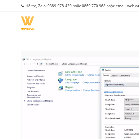
Skip
📞 Hỗ trợ, Zalo: 0389-978-430 hoặc 0869 770 968 hoặc email: web
to
content