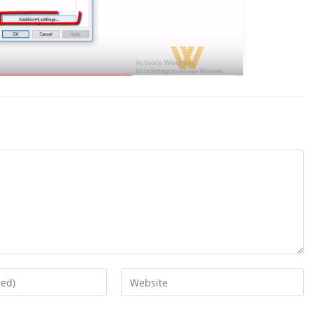
Enter
your
website