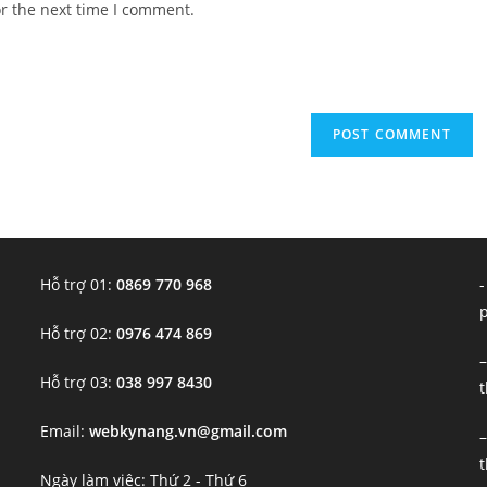
or the next time I comment.
URL
(optional)
Hỗ trợ 01:
0869 770 968
-
Hỗ trợ 02:
0976 474 869
–
Hỗ trợ 03:
038 997 8430
t
Email:
webkynang.vn@gmail.com
–
t
Ngày làm việc: Thứ 2 - Thứ 6