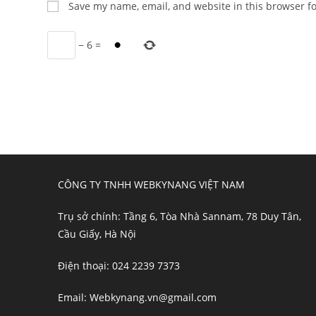
Save my name, email, and website in this browser f
or
address
username
to
−
6
=
to
comment
comment
CÔNG TY TNHH WEBKYNANG VIỆT NAM
Trụ sở chính: Tầng 6, Tòa Nhà Sannam, 78 Duy Tân,
Cầu Giấy, Hà Nội
Điện thoại: 024 2239 7373
Email: Webkynang.vn@gmail.com