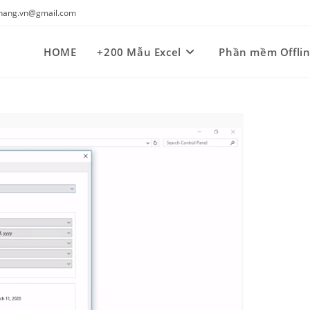
kynang.vn@gmail.com
HOME
+200 Mẫu Excel
Phần mềm Offli