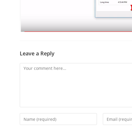
Leave a Reply
Comment
Enter
Enter
your
your
name
email