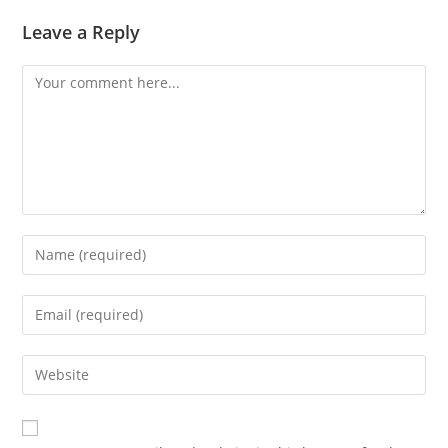
Leave a Reply
Comment
Enter
your
name
Enter
or
your
username
email
Enter
to
address
your
comment
to
website
comment
URL