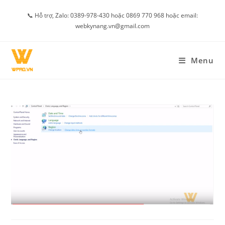
Skip
📞 Hỗ trợ, Zalo: 0389-978-430 hoặc 0869 770 968 hoặc email:
to
webkynang.vn@gmail.com
content
Menu