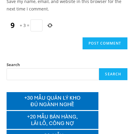
Save my name, email, and website in this browser for the
(optional)
next time I comment.
+
3
=
Search
SEARCH