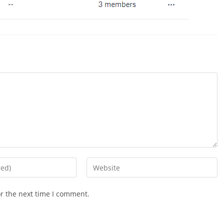
Enter
your
website
or the next time I comment.
URL
(optional)