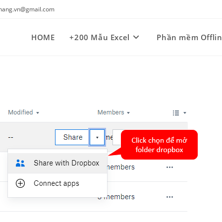
kynang.vn@gmail.com
HOME
+200 Mẫu Excel
Phần mềm Offli