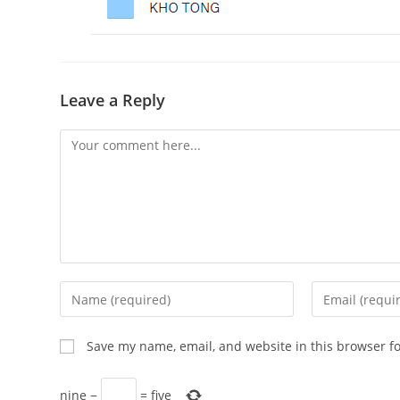
Leave a Reply
Comment
Enter
Enter
your
your
name
email
Save my name, email, and website in this browser f
or
address
username
to
nine
−
=
five