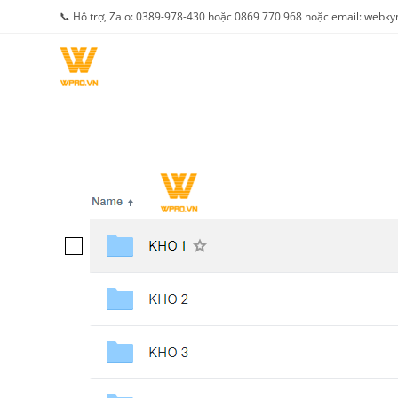
Skip
📞 Hỗ trợ, Zalo: 0389-978-430 hoặc 0869 770 968 hoặc email: web
to
content