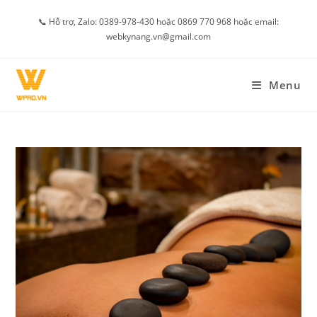
Skip
📞 Hỗ trợ, Zalo: 0389-978-430 hoặc 0869 770 968 hoặc email:
to
webkynang.vn@gmail.com
content
Menu