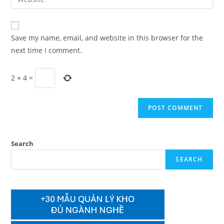
address
your
comment
to
website
comment
URL
Save my name, email, and website in this browser for the
(optional)
next time I comment.
2
×
4
=
Search
SEARCH