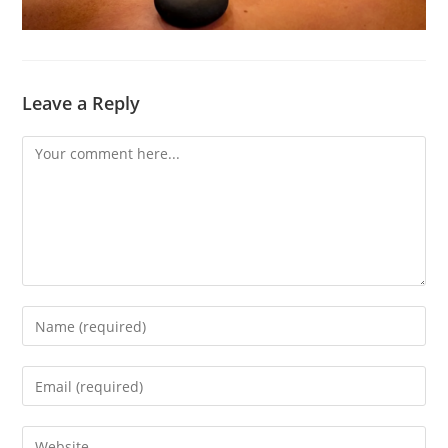
Leave a Reply
Comment
Enter
your
name
Enter
or
your
username
email
Enter
to