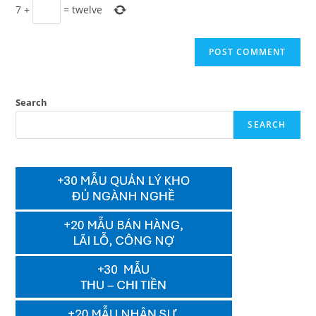
7
+
=
twelve
Search
SEARCH