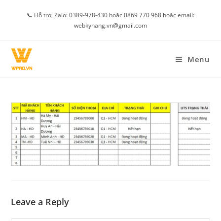
Skip
📞 Hỗ trợ, Zalo: 0389-978-430 hoặc 0869 770 968 hoặc email:
to
webkynang.vn@gmail.com
content
Menu
Leave a Reply