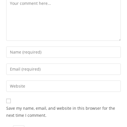
Comment
Enter
your
name
Enter
or
your
username
email
Enter
to
address
your
comment
to
website
comment
URL
Save my name, email, and website in this browser for the
(optional)
next time I comment.