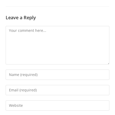
Leave a Reply
Comment
Enter
your
name
Enter
or
your
username
email
Enter
to
address
your
comment
to