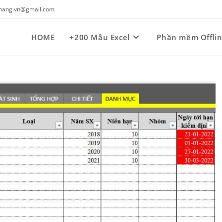
kynang.vn@gmail.com
HOME
+200 Mẫu Excel
Phần mềm Offli