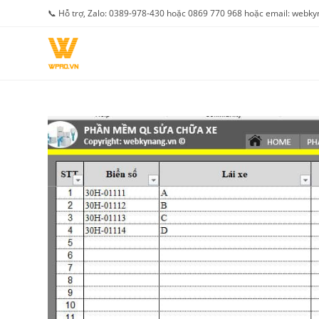
Skip
📞 Hỗ trợ, Zalo: 0389-978-430 hoặc 0869 770 968 hoặc email: web
to
content