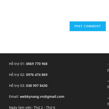
URL
(optional)
Hỗ trợ 01:
0869 770 968
-
Hỗ trợ 02:
0976 474 869
–
Hỗ trợ 03:
038 997 8430
t
Email:
webkynang.vn@gmail.com
–
t
Ngày làm việc: Thứ 2 - Thứ 6