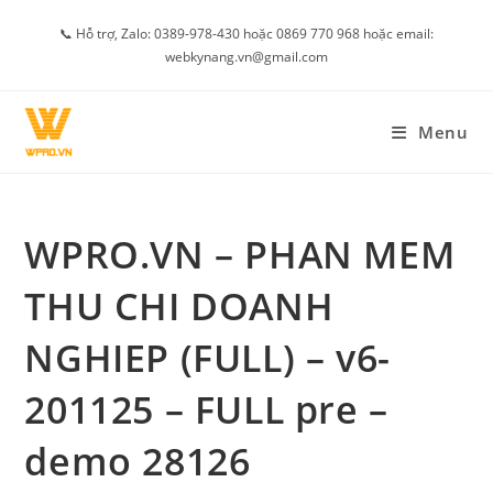
Skip
📞 Hỗ trợ, Zalo: 0389-978-430 hoặc 0869 770 968 hoặc email:
to
webkynang.vn@gmail.com
content
Menu
WPRO.VN – PHAN MEM
THU CHI DOANH
NGHIEP (FULL) – v6-
201125 – FULL pre –
demo 28126