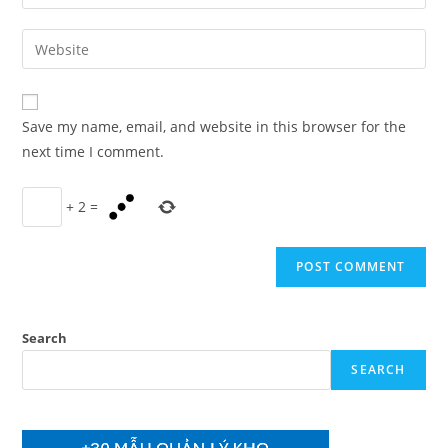
your
username
email
Enter
to
address
your
comment
to
website
comment
URL
Save my name, email, and website in this browser for the
(optional)
next time I comment.
+
2
=
Search
SEARCH