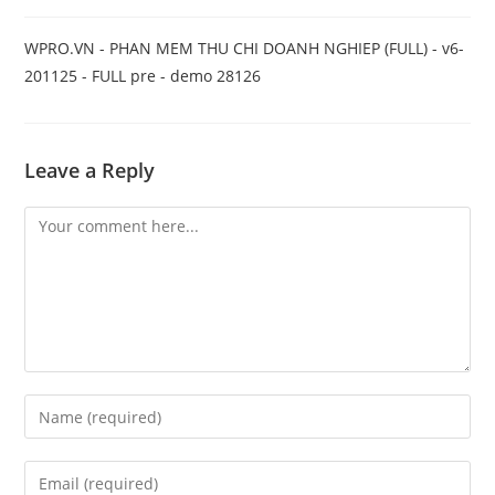
WPRO.VN - PHAN MEM THU CHI DOANH NGHIEP (FULL) - v6-
201125 - FULL pre - demo 28126
Leave a Reply
Comment
Enter
your
name
Enter
or