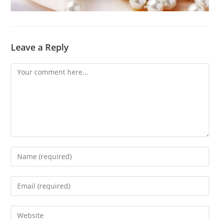
Leave a Reply
Comment
Enter
your
name
Enter
or
your
username
email
Enter
to
address