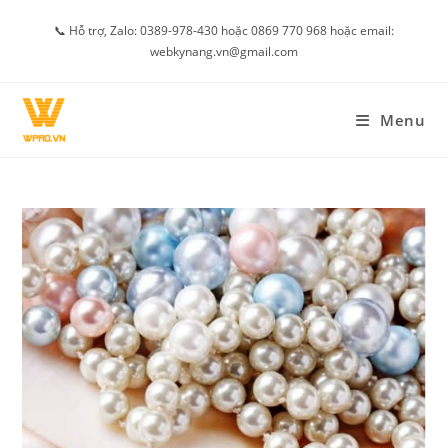
Skip
📞 Hỗ trợ, Zalo: 0389-978-430 hoặc 0869 770 968 hoặc email:
to
webkynang.vn@gmail.com
content
Menu