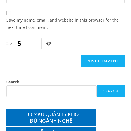
your
comment
to
website
comment
URL
Save my name, email, and website in this browser for the
(optional)
next time I comment.
2
×
=
Search
SEARCH