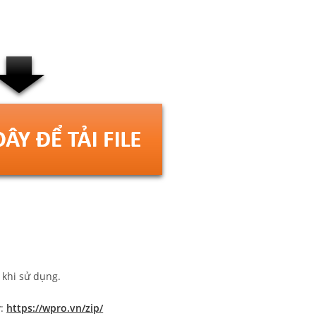
c khi sử dụng.
y:
https://wpro.vn/zip/