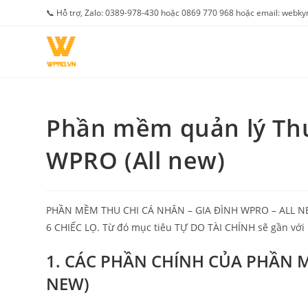
Skip
📞 Hỗ trợ, Zalo: 0389-978-430 hoặc 0869 770 968 hoặc email: web
to
content
Phần mềm quản lý Thu 
WPRO (All new)
PHẦN MỀM THU CHI CÁ NHÂN – GIA ĐÌNH WPRO – ALL NEW 
6 CHIẾC LỌ. Từ đó mục tiêu TỰ DO TÀI CHÍNH sẽ gần với
1. CÁC PHẦN CHÍNH CỦA PHẦN 
NEW)