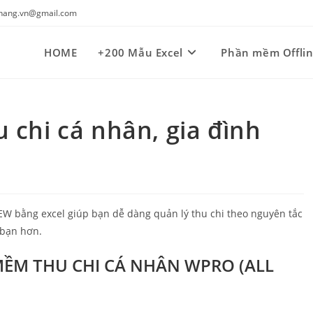
kynang.vn@gmail.com
HOME
+200 Mẫu Excel
Phần mềm Offli
chi cá nhân, gia đình
bằng excel giúp bạn dễ dàng quản lý thu chi theo nguyên tắc
 bạn hơn.
MỀM THU CHI CÁ NHÂN WPRO (ALL