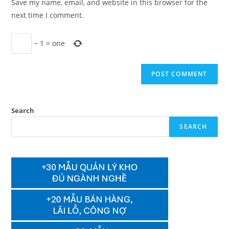
Save my name, email, and website in this browser for the
(optional)
next time I comment.
−
1
=
one
Search
SEARCH