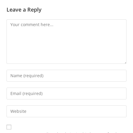
Leave a Reply
Comment
Enter
your
name
Enter
or
your
username
email
Enter
to
address
your
comment
to
website
comment
URL