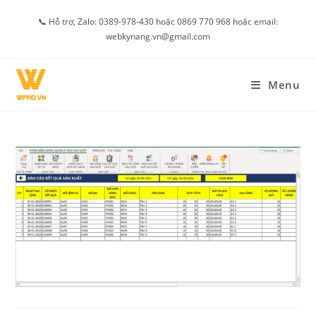
Skip
📞 Hỗ trợ, Zalo: 0389-978-430 hoặc 0869 770 968 hoặc email:
to
webkynang.vn@gmail.com
content
Menu