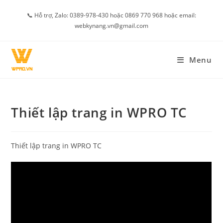
Skip
📞 Hỗ trợ, Zalo: 0389-978-430 hoặc 0869 770 968 hoặc email:
to
webkynang.vn@gmail.com
content
Menu
Thiết lập trang in WPRO TC
Thiết lập trang in WPRO TC