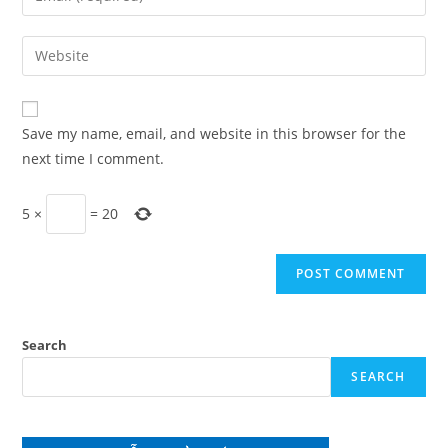
or
your
username
email
Enter
to
address
your
comment
to
website
comment
URL
Save my name, email, and website in this browser for the
(optional)
next time I comment.
5
×
=
20
Search
SEARCH