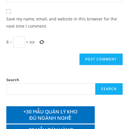
your
comment
to
website
comment
URL
Save my name, email, and website in this browser for the
(optional)
next time I comment.
8
−
=
six
Search
SEARCH