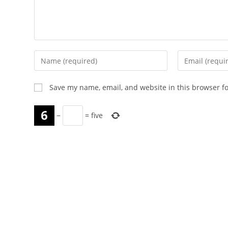
Enter
Enter
your
your
name
email
Save my name, email, and website in this browser f
or
address
username
to
−
=
five
to
comment
comment