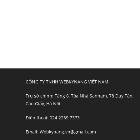
CÔNG TY TNHH WEBKYNANG VIỆT NAM
Trụ sở chính: Tầng 6, Tòa Nhà Sannam, 78 Duy Tân,
Cầu Giấy, Hà Nội
Điện thoại: 024 2239 7373
Email: Webkynang.vn@gmail.com