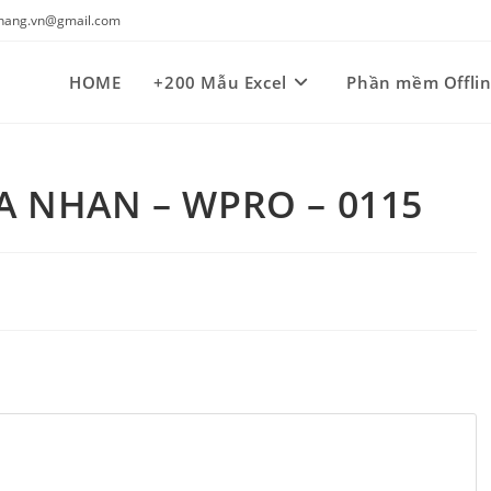
kynang.vn@gmail.com
HOME
+200 Mẫu Excel
Phần mềm Offli
A NHAN – WPRO – 0115