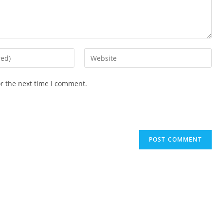
Enter
your
website
or the next time I comment.
URL
(optional)