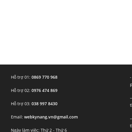
Hỗ trợ 01:
0869 770 968
-
Hỗ trợ 02:
0976 474 869
–
Hỗ trợ 03:
038 997 8430
t
Email:
webkynang.vn@gmail.com
–
t
Ngày làm việc: Thứ 2 - Thứ 6