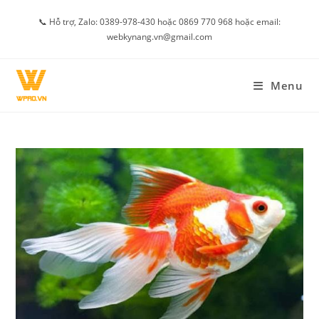
Skip
📞 Hỗ trợ, Zalo: 0389-978-430 hoặc 0869 770 968 hoặc email:
to
webkynang.vn@gmail.com
content
Menu