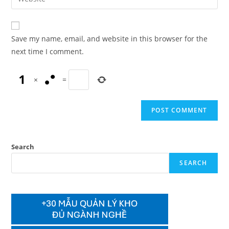
address
your
comment
to
website
comment
URL
Save my name, email, and website in this browser for the
(optional)
next time I comment.
×
=
Search
SEARCH