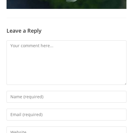
Leave a Reply
Comment
Enter
your
name
Enter
or
your
username
email
Enter
to