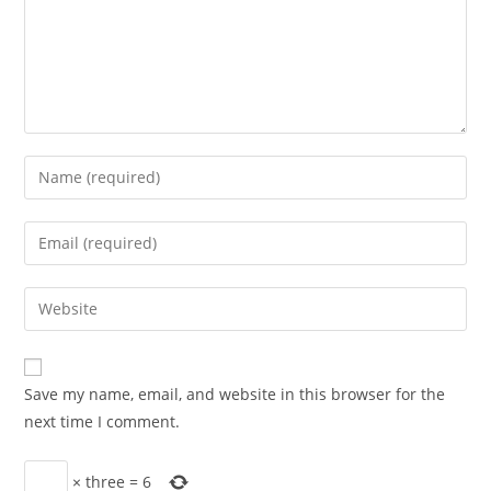
Enter
your
name
Enter
or
your
username
email
Enter
to
address
your
comment
to
website
comment
URL
Save my name, email, and website in this browser for the
(optional)
next time I comment.
×
three
=
6