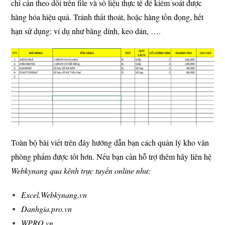
chỉ cần theo dõi trên file và số liệu thực tế để kiểm soát được
hàng hóa hiệu quả. Tránh thất thoát, hoặc hàng tồn đọng, hết
hạn sử dụng: ví dụ như băng dính, keo dán, ….
Toàn bộ bài viết trên đây hướng dẫn bạn cách quản lý kho văn
phòng phẩm được tốt hơn. Nếu bạn cần hỗ trợ thêm hãy liên hệ
Webkynang qua kênh trực tuyến online như:
Excel.Webkynang.vn
Danhgia.pro.vn
WPRO.vn