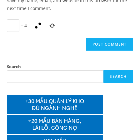
Save my name, email, and website in this browser for the
(optional)
next time I comment.
−
4
=
Search
SEARCH