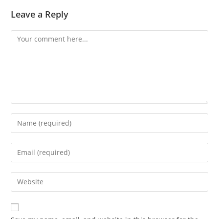
Leave a Reply
Comment
Enter
your
name
Enter
or
your
username
email
Enter
to
address
your
comment
to
website
comment
URL