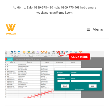
Skip
📞 Hỗ trợ, Zalo: 0389-978-430 hoặc 0869 770 968 hoặc email:
to
webkynang.vn@gmail.com
content
Menu