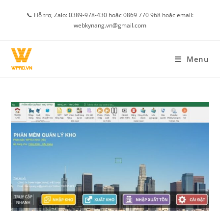
Skip
📞 Hỗ trợ, Zalo: 0389-978-430 hoặc 0869 770 968 hoặc email:
to
webkynang.vn@gmail.com
content
Menu