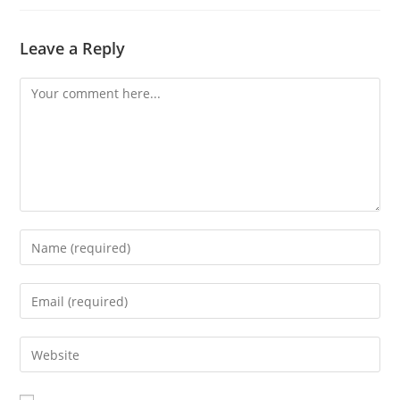
Leave a Reply
Comment
Enter
your
name
Enter
or
your
username
email
Enter
to
address
your
comment
to
website