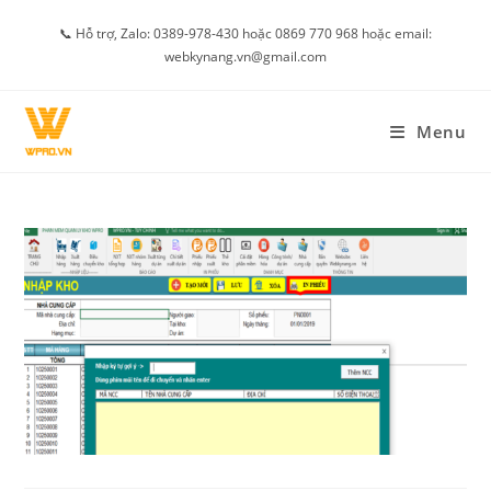
Skip
📞 Hỗ trợ, Zalo: 0389-978-430 hoặc 0869 770 968 hoặc email:
to
webkynang.vn@gmail.com
content
Menu