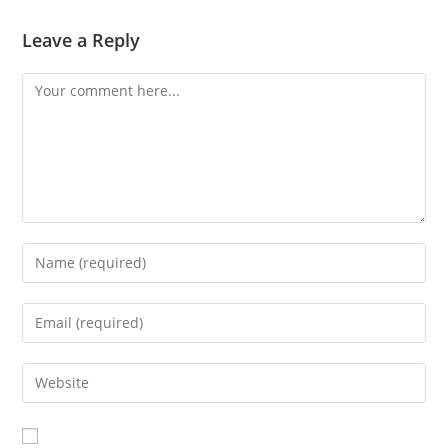
Leave a Reply
Comment
Enter
your
name
Enter
or
your
username
email
Enter
to
address
your
comment
to
website
comment