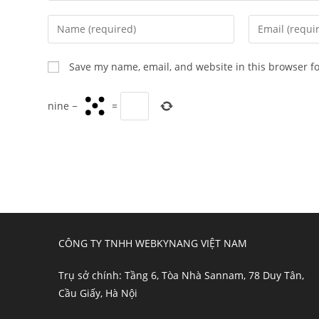
Enter
Enter
your
your
name
email
Save my name, email, and website in this browser f
or
address
username
to
nine
−
=
to
comment
comment
CÔNG TY TNHH WEBKYNANG VIỆT NAM
Trụ sở chính: Tầng 6, Tòa Nhà Sannam, 78 Duy Tân,
Cầu Giấy, Hà Nội