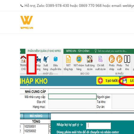
Skip
📞 Hỗ trợ, Zalo: 0389-978-430 hoặc 0869 770 968 hoặc email: web
to
content