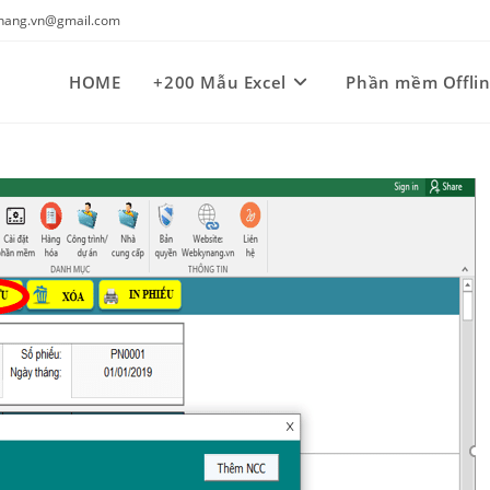
kynang.vn@gmail.com
HOME
+200 Mẫu Excel
Phần mềm Offli