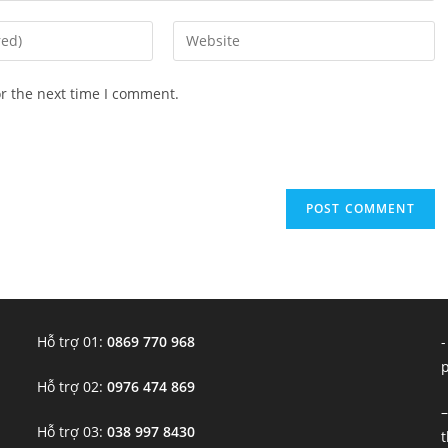
Enter
your
website
or the next time I comment.
URL
(optional)
Hỗ trợ 01:
0869 770 968
-
Hỗ trợ 02:
0976 474 869
–
Hỗ trợ 03:
038 997 8430
t