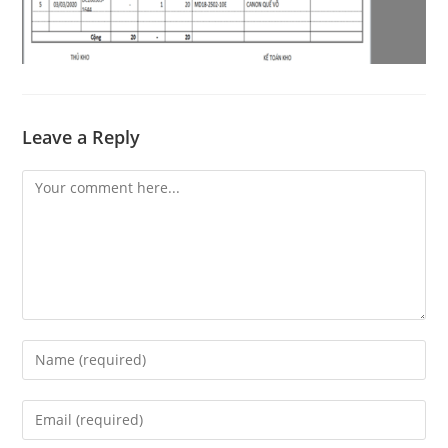
Leave a Reply
Comment
Enter
your
name
Enter
or
your