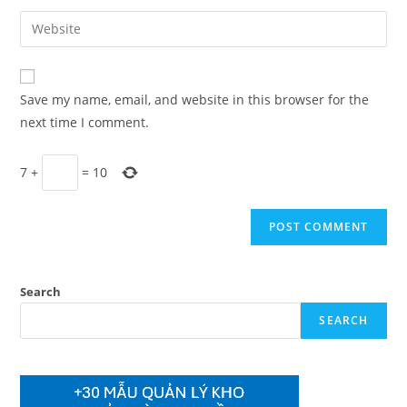
username
email
Enter
to
address
your
comment
to
website
comment
URL
Save my name, email, and website in this browser for the
(optional)
next time I comment.
7
+
=
10
Search
SEARCH