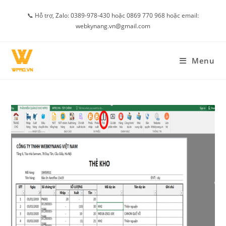
Skip
📞 Hỗ trợ, Zalo: 0389-978-430 hoặc 0869 770 968 hoặc email:
to
webkynang.vn@gmail.com
content
Menu