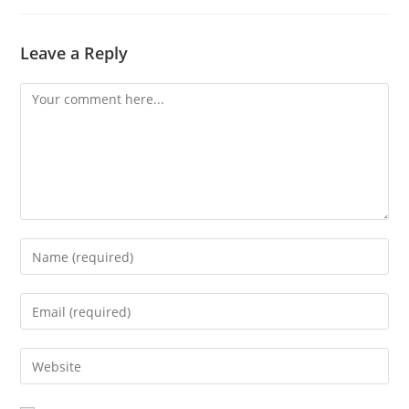
Leave a Reply
Comment
Enter
your
name
Enter
or
your
username
email
Enter
to
address
your
comment
to
website