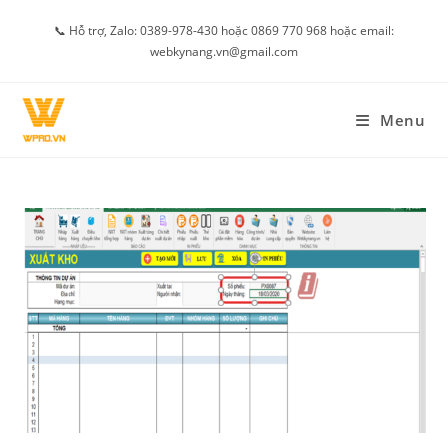
Skip
📞 Hỗ trợ, Zalo: 0389-978-430 hoặc 0869 770 968 hoặc email:
to
webkynang.vn@gmail.com
content
Menu