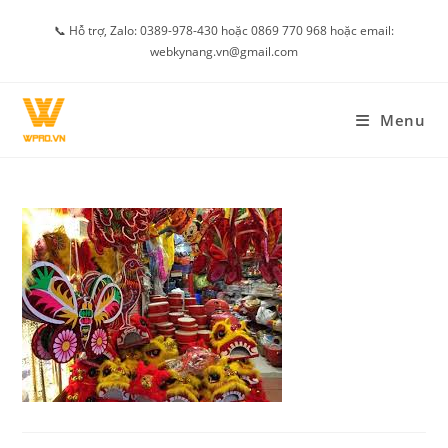
Skip
📞 Hỗ trợ, Zalo: 0389-978-430 hoặc 0869 770 968 hoặc email:
to
webkynang.vn@gmail.com
content
Menu