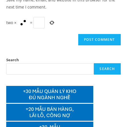
(optional)
next time I comment.
two
×
=
Search
SEARCH