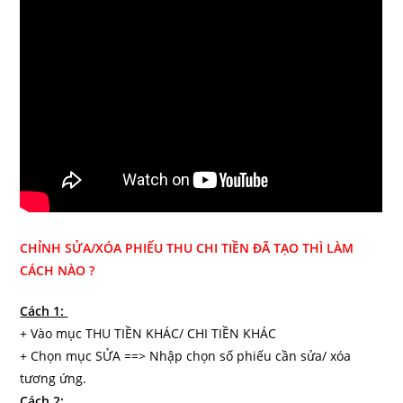
CHỈNH SỬA/XÓA PHIẾU THU CHI TIỀN ĐÃ TẠO THÌ LÀM
CÁCH NÀO ?
Cách 1:
+ Vào mục THU TIỀN KHÁC/ CHI TIỀN KHÁC
+ Chọn mục SỬA ==> Nhập chọn số phiếu cần sửa/ xóa
tương ứng.
Cách 2: