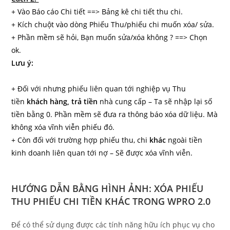
+ Vào Báo cáo Chi tiết ==> Bảng kê chi tiết thu chi.
+ Kích chuột vào dòng Phiếu Thu/phiếu chi muốn xóa/ sửa.
+ Phần mềm sẽ hỏi, Bạn muốn sửa/xóa không ? ==> Chọn
ok.
Lưu ý:
+ Đối với nhưng phiếu liên quan tới nghiệp vụ Thu
tiền
khách hàng, trả tiền
nhà cung cấp – Ta sẽ nhập lại số
tiền bằng 0. Phần mềm sẽ đưa ra thông báo xóa dữ liệu. Mà
không xóa vĩnh viễn phiếu đó.
+ Còn đối với trường hợp phiếu thu, chi
khác
ngoài tiền
kinh doanh liên quan tới nợ – Sẽ được xóa vĩnh viễn.
HƯỚNG DẪN BẰNG HÌNH ẢNH: XÓA PHIẾU
THU PHIẾU CHI TIỀN KHÁC TRONG WPRO 2.0
Để có thể sử dụng được các tính năng hữu ích phục vụ cho