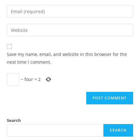
name
Enter
or
your
username
email
Enter
to
address
your
comment
to
website
comment
URL
Save my name, email, and website in this browser for the
(optional)
next time I comment.
−
four
=
2
Search
SEARCH