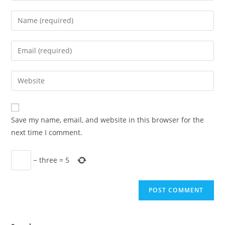
Enter
your
name
Enter
or
your
username
email
Enter
to
address
your
comment
to
website
comment
URL
Save my name, email, and website in this browser for the
(optional)
next time I comment.
−
three
=
5