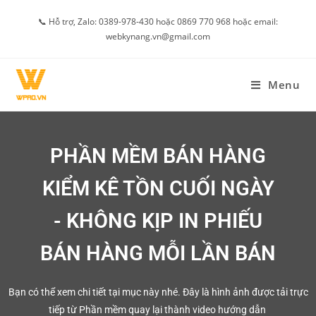
📞 Hỗ trợ, Zalo: 0389-978-430 hoặc 0869 770 968 hoặc email:
webkynang.vn@gmail.com
Menu
PHẦN MỀM BÁN HÀNG
KIỂM KÊ TỒN CUỐI NGÀY
- KHÔNG KỊP IN PHIẾU
BÁN HÀNG MỖI LẦN BÁN
Bạn có thể xem chi tiết tại mục này nhé. Đây là hình ảnh được tải trực
tiếp từ Phần mềm quay lại thành video hướng dẫn