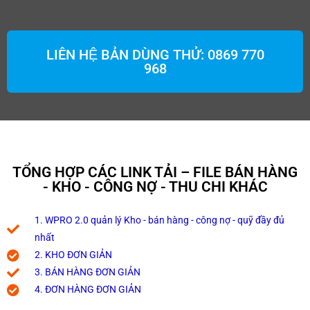
LIÊN HỆ BẢN DÙNG THỬ: 0869 770
968
TỔNG HỢP CÁC LINK TẢI – FILE BÁN HÀNG
- KHO - CÔNG NỢ - THU CHI KHÁC
1. WPRO 2.0 quản lý Kho - bán hàng - công nợ - quỹ đầy đủ
nhất
2. KHO ĐƠN GIẢN
3. BÁN HÀNG ĐƠN GIẢN
4. ĐƠN HÀNG ĐƠN GIẢN