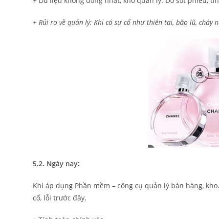
+ Dữ liệu không đồng nhất, khó quản lý: Do sót phiếu, tí
+ Rủi ro về quản lý: Khi có sự cố như thiên tai, bão lũ, cháy
5.2. Ngày nay:
Khi áp dụng Phần mềm – công cụ quản lý bán hàng, kho
cố, lỗi trước đây.