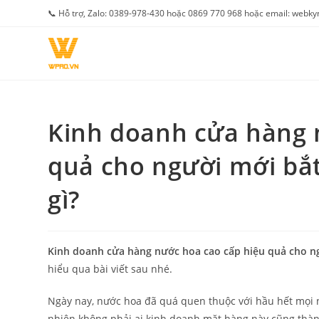
Skip
📞 Hỗ trợ, Zalo: 0389-978-430 hoặc 0869 770 968 hoặc email: web
to
content
Kinh doanh cửa hàng 
quả cho người mới bắ
gì?
Kinh doanh cửa hàng nước hoa cao cấp hiệu quả cho n
hiểu qua bài viết sau nhé.
Ngày nay, nước hoa đã quá quen thuộc với hầu hết mọi n
nhiên không phải ai kinh doanh mặt hàng này cũng thàn