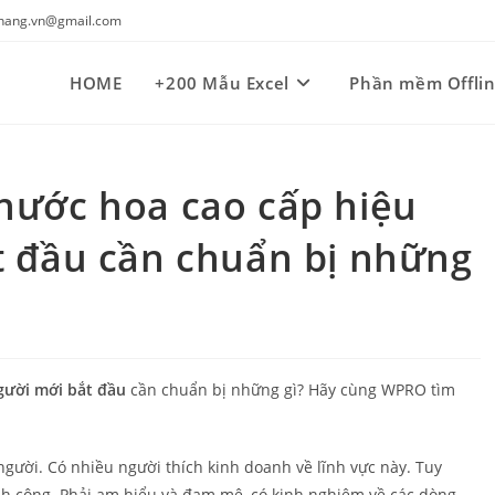
kynang.vn@gmail.com
HOME
+200 Mẫu Excel
Phần mềm Offli
nước hoa cao cấp hiệu
t đầu cần chuẩn bị những
gười mới bắt đầu
cần chuẩn bị những gì? Hãy cùng WPRO tìm
gười. Có nhiều người thích kinh doanh về lĩnh vực này. Tuy
h công. Phải am hiểu và đam mê, có kinh nghiệm về các dòng