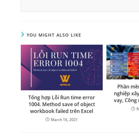
YOU MIGHT ALSO LIKE
Phần mề
nghiệp xây
Tổng hợp Lỗi Run time error
vay, Công 
1004. Method save of object
M
workbook failed trên Excel
March 16, 2021