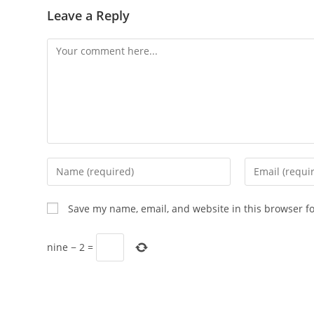
Leave a Reply
Comment
Enter
Enter
your
your
name
email
Save my name, email, and website in this browser f
or
address
username
to
nine
−
2
=
to
comment
comment