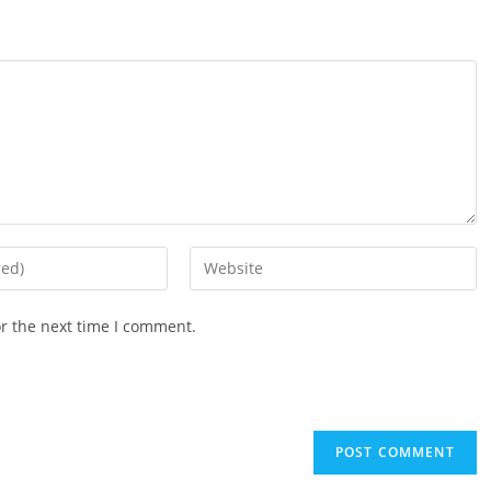
Enter
your
website
or the next time I comment.
URL
(optional)