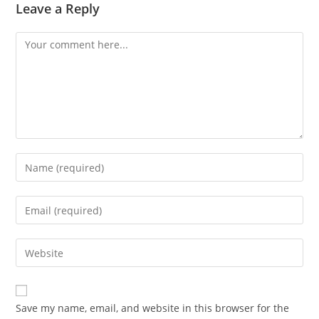
Leave a Reply
Comment
Enter
your
name
Enter
or
your
username
email
Enter
to
address
your
comment
to
website
comment
URL
Save my name, email, and website in this browser for the
(optional)