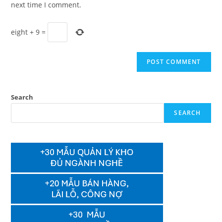
next time I comment.
eight
+
9
=
Search
SEARCH