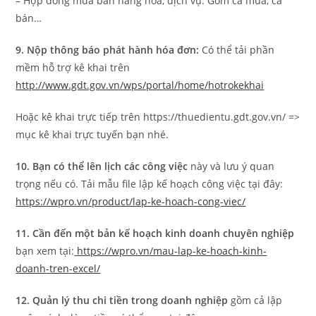
– Hợp đồng mua bán hàng hóa, dịch vụ: Gồm cả mua, cả
bán…
9. Nộp thông báo phát hành hóa đơn:
Có thể tải phần
mềm hỗ trợ kê khai trên
http://www.gdt.gov.vn/wps/portal/home/hotrokekhai
Hoặc kê khai trực tiếp trên https://thuedientu.gdt.gov.vn/ =>
mục kê khai trực tuyến bạn nhé.
10. Bạn có thể lên lịch các công việc
này và lưu ý quan
trọng nếu có. Tải mẫu file lập kế hoạch công việc tại đây:
https://wpro.vn/product/lap-ke-hoach-cong-viec/
11. Cần đến một bản kế hoạch kinh doanh chuyên nghiệp
bạn xem tại:
https://wpro.vn/mau-lap-ke-hoach-kinh-
doanh-tren-excel/
12. Quản lý thu chi tiền trong doanh nghiệp
gồm cả lập