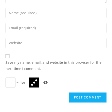
Enter
your
name
Enter
or
your
username
email
Enter
to
address
your
comment
to
website
comment
URL
Save my name, email, and website in this browser for the
(optional)
next time I comment.
−
five
=