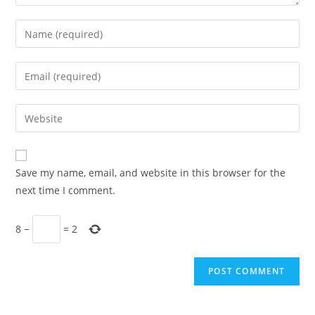
Enter
your
name
Enter
or
your
username
email
Enter
to
address
your
comment
to
website
comment
URL
Save my name, email, and website in this browser for the
(optional)
next time I comment.
8
−
=
2