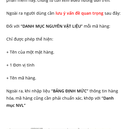
phần mềm này, c
húng ta cần xem video hướng dẫn trên.
Ngoài ra người dùng cần
lưu ý vấn đề quan trọng
sau đây:
Đối với
“DANH MỤC NGUYÊN VẬT LIỆU”
mỗi mã hàng:
Chỉ được phép thể hiện:
+ Tên của một mặt hàng.
+ 1 Đơn vị tính
+ Tên mã hàng.
Ngoài ra, khi nhập liệu
“BẢNG ĐỊNH MỨC”
thông tin hàng
hóa, mã hàng cũng cần phải chuẩn xác, khớp với
“Danh
mục NVL”