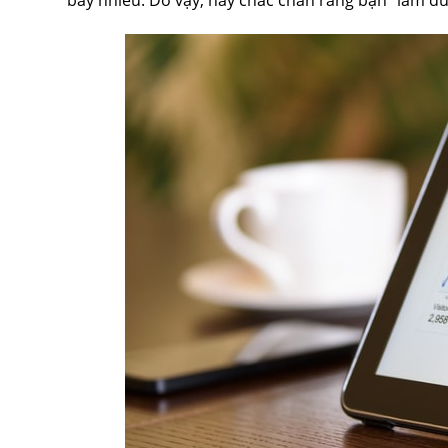
bấy nhiêu. Do vậy, hãy chắc chắn rằng bạn “làm đú