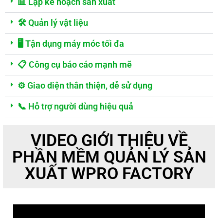
📊 Lập kế hoạch sản xuất
🛠️ Quản lý vật liệu
🖥️ Tận dụng máy móc tối đa
📋 Công cụ báo cáo mạnh mẽ
⚙️ Giao diện thân thiện, dễ sử dụng
📞 Hỗ trợ người dùng hiệu quả
VIDEO GIỚI THIỆU VỀ
PHẦN MỀM QUẢN LÝ SẢN
XUẤT WPRO FACTORY