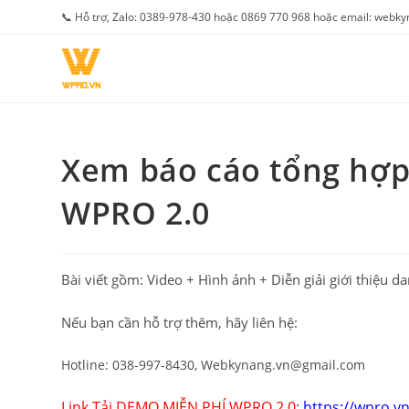
Skip
📞 Hỗ trợ, Zalo: 0389-978-430 hoặc 0869 770 968 hoặc email: web
to
content
Xem báo cáo tổng hợ
WPRO 2.0
Bài viết gồm: Video + Hình ảnh + Diễn giải giới thiệ
Nếu bạn cần hỗ trợ thêm, hãy liên hệ:
Hotline: 038-997-8430, Webkynang.vn@gmail.com
Link Tải DEMO MIỄN PHÍ WPRO 2.0
:
https://wpro.vn