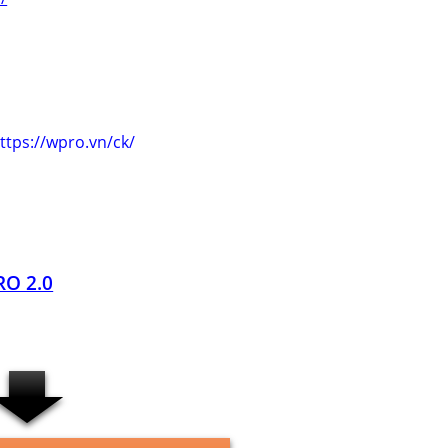
ttps://wpro.vn/ck/
O 2.0