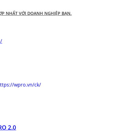
HỢP NHẤT VỚI DOANH NGHIỆP BẠN.
/
ttps://wpro.vn/ck/
O 2.0