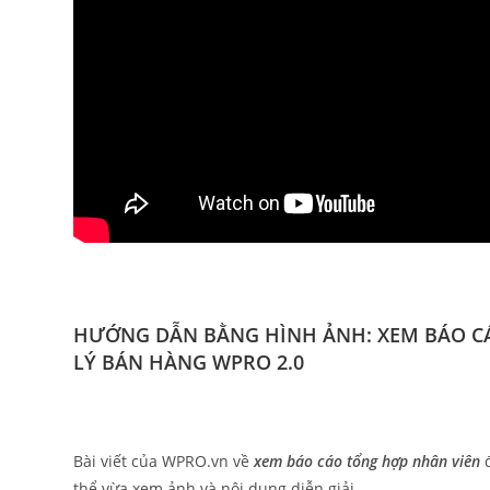
HƯỚNG DẪN BẰNG HÌNH ẢNH: XEM BÁO C
LÝ BÁN HÀNG WPRO 2.0
Bài viết của WPRO.vn về
xem báo cáo tổng hợp nhân viên
đ
thể vừa xem ảnh và nội dung diễn giải.