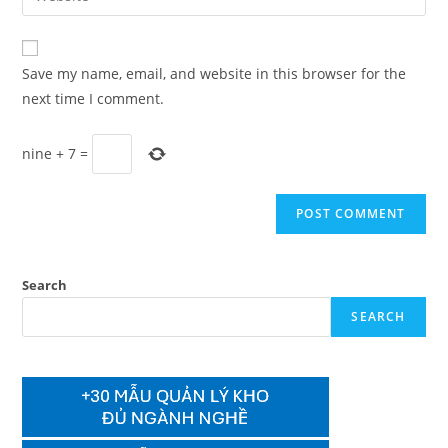
address
your
comment
to
website
comment
URL
Save my name, email, and website in this browser for the
(optional)
next time I comment.
nine
+
7
=
Search
SEARCH