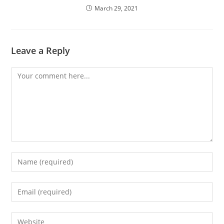
March 29, 2021
Leave a Reply
Comment
Enter
your
name
Enter
or
your
username
email
Enter
to