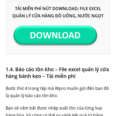
TẢI MIỄN PHÍ NÚT DOWNLOAD: FILE EXCEL
QUẢN LÝ CỬA HÀNG ĐỒ UỐNG, NƯỚC NGỌT
1.4. Báo cáo tồn kho – File excel quản lý cửa
hàng bánh kẹo – Tải miễn phí
Bước thứ 4 trong tệp mà Wpro muốn gửi đến bạn đó
là quản lý báo cáo tồn kho.
Bạn sẽ nắm bắt được nhập xuất tồn của từng loại
hàng hóa. Và cũng có thể so sánh kết quả từ bảng