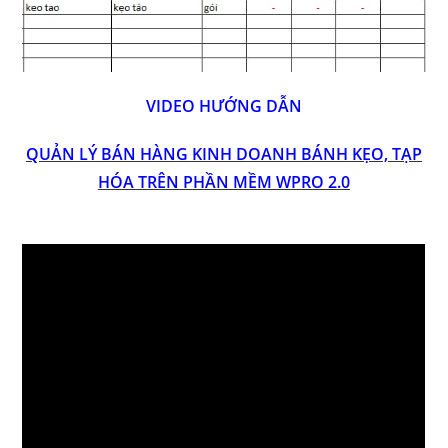
VIDEO HƯỚNG DẪN
QUẢN LÝ BÁN HÀNG KINH DOANH BÁNH KẸO, TẠP
HÓA TRÊN PHẦN MỀM WPRO 2.0