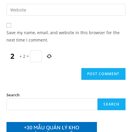
username
email
Enter
to
address
your
comment
to
website
comment
URL
Save my name, email, and website in this browser for the
(optional)
next time I comment.
+
2
=
Search
SEARCH