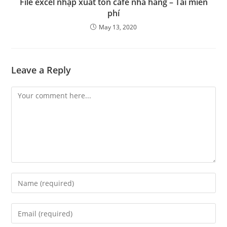
File excel nhập xuất tồn cafe nhà hàng – Tải miễn
phí
May 13, 2020
Leave a Reply
Comment
Enter
your
name
Enter
or
your