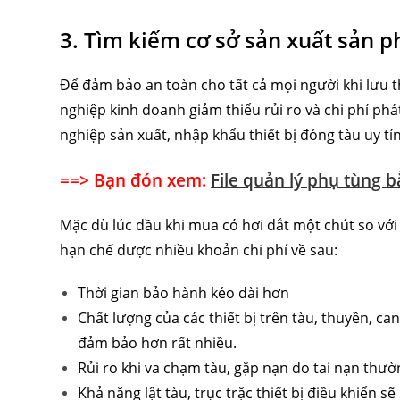
3. Tìm kiếm cơ sở sản xuất sản p
Để đảm bảo an toàn cho tất cả mọi người khi lưu
nghiệp kinh doanh giảm thiểu rủi ro và chi phí ph
nghiệp sản xuất, nhập khẩu thiết bị đóng tàu uy tín
==> Bạn đón xem:
File quản lý phụ tùng b
Mặc dù lúc đầu khi mua có hơi đắt một chút so vớ
hạn chế được nhiều khoản chi phí về sau:
Thời gian bảo hành kéo dài hơn
Chất lượng của các thiết bị trên tàu, thuyền, c
đảm bảo hơn rất nhiều.
Rủi ro khi va chạm tàu, gặp nạn do tai nạn thườ
Khả năng lật tàu, trục trặc thiết bị điều khiển s