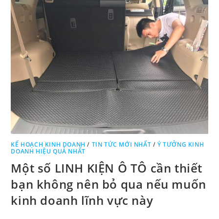
KẾ HOẠCH KINH DOANH
/
TIN TỨC MỚI NHẤT
/
Ý TƯỞNG KINH
DOANH HIỆU QUẢ NHẤT
Một số LINH KIỆN Ô TÔ cần thiết
bạn không nên bỏ qua nếu muốn
kinh doanh lĩnh vực này