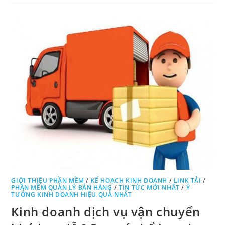
GIỚI THIỆU PHẦN MỀM
/
KẾ HOẠCH KINH DOANH
/
LINK TẢI
/
PHẦN MỀM QUẢN LÝ BÁN HÀNG
/
TIN TỨC MỚI NHẤT
/
Ý
TƯỞNG KINH DOANH HIỆU QUẢ NHẤT
Kinh doanh dịch vụ vận chuyển