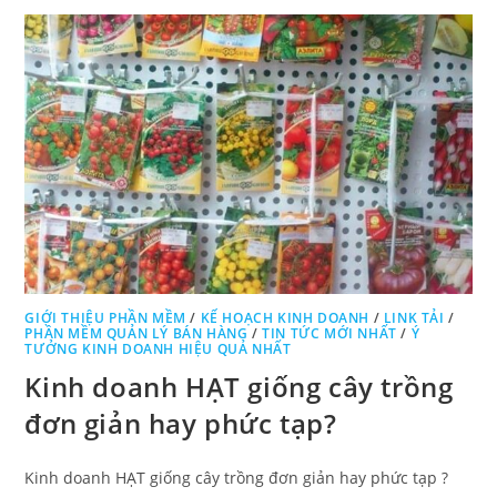
GIỚI THIỆU PHẦN MỀM
/
KẾ HOẠCH KINH DOANH
/
LINK TẢI
/
PHẦN MỀM QUẢN LÝ BÁN HÀNG
/
TIN TỨC MỚI NHẤT
/
Ý
TƯỞNG KINH DOANH HIỆU QUẢ NHẤT
Kinh doanh HẠT giống cây trồng
đơn giản hay phức tạp?
Kinh doanh HẠT giống cây trồng đơn giản hay phức tạp ?