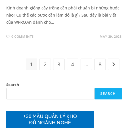
Kinh doanh giống cây trồng cần phải chuẩn bị những bước
nào? Cụ thể các bước cần làm đó là gì? Sau đây là bài viết
của WPRO.vn dành cho…
0 COMMENTS
MAY 29, 2023
1
2
3
4
…
8
Go to t
Search
SEARCH