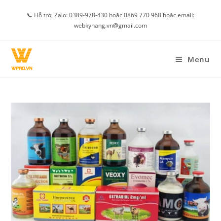
Skip
📞 Hỗ trợ, Zalo: 0389-978-430 hoặc 0869 770 968 hoặc email:
to
webkynang.vn@gmail.com
content
Menu