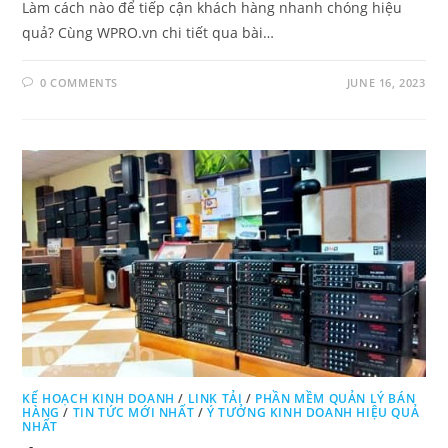
Làm cách nào để tiếp cận khách hàng nhanh chóng hiệu
quả? Cùng WPRO.vn chi tiết qua bài…
0 COMMENTS
JUNE 16, 2023
KẾ HOẠCH KINH DOANH
/
LINK TẢI
/
PHẦN MỀM QUẢN LÝ BÁN
HÀNG
/
TIN TỨC MỚI NHẤT
/
Ý TƯỞNG KINH DOANH HIỆU QUẢ
NHẤT