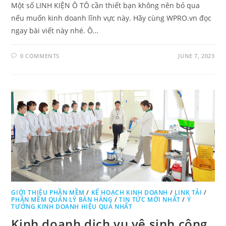
Một số LINH KIỆN Ô TÔ cần thiết bạn không nên bỏ qua
nếu muốn kinh doanh lĩnh vực này. Hãy cùng WPRO.vn đọc
ngay bài viết này nhé. Ô…
0 COMMENTS
JUNE 7, 2023
GIỚI THIỆU PHẦN MỀM
/
KẾ HOẠCH KINH DOANH
/
LINK TẢI
/
PHẦN MỀM QUẢN LÝ BÁN HÀNG
/
TIN TỨC MỚI NHẤT
/
Ý
TƯỞNG KINH DOANH HIỆU QUẢ NHẤT
Kinh doanh dịch vụ vệ sinh công