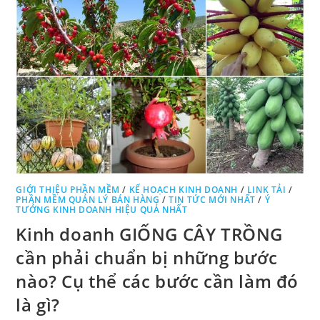
GIỚI THIỆU PHẦN MỀM
/
KẾ HOẠCH KINH DOANH
/
LINK TẢI
/
PHẦN MỀM QUẢN LÝ BÁN HÀNG
/
TIN TỨC MỚI NHẤT
/
Ý
TƯỞNG KINH DOANH HIỆU QUẢ NHẤT
Kinh doanh GIỐNG CÂY TRỒNG
cần phải chuẩn bị những bước
nào? Cụ thể các bước cần làm đó
là gì?