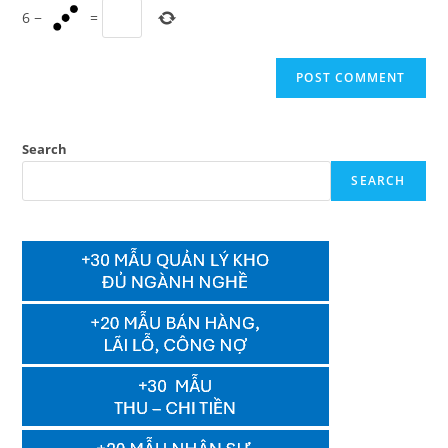
6
−
=
Search
SEARCH