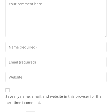
Comment
Enter
your
name
Enter
or
your
username
email
Enter
to
address
your
comment
to
website
comment
URL
Save my name, email, and website in this browser for the
(optional)
next time I comment.