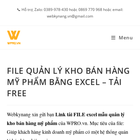
Skip
📞 Hỗ trợ, Zalo: 0389-978-430 hoặc 0869 770 968 hoặc email:
to
webkynang.vn@gmail.com
content
Menu
FILE QUẢN LÝ KHO BÁN HÀNG
MỸ PHẨM BẰNG EXCEL – TẢI
FREE
Link tải FILE excel mẫu quản lý
Webkynang xin gửi bạn
kho bán hàng mỹ phẩm
của WPRO.vn.
Mục tiêu của file:
Giúp khách hàng kinh doanh mỹ phẩm có một hệ thống quản