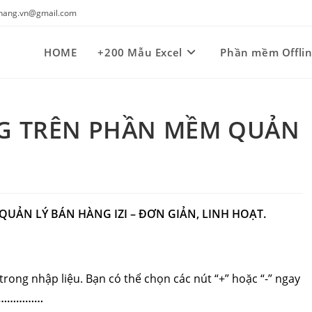
kynang.vn@gmail.com
HOME
+200 Mẫu Excel
Phần mềm Offli
G TRÊN PHẦN MỀM QUẢN
UẢN LÝ BÁN HÀNG IZI –
ĐƠN GIẢN, LINH HOẠT.
trong nhập liệu. Bạn có thể chọn các nút “+” hoặc “-” ngay
……………