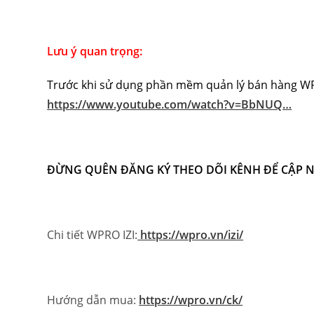
Lưu ý quan trọng:
Trước khi sử dụng phần mềm quản lý bán hàng WPR
https://www.youtube.com/watch?v=BbNUQ…
ĐỪNG QUÊN ĐĂNG KÝ THEO DÕI KÊNH ĐỂ CẬP 
Chi tiết WPRO IZI:
https://wpro.vn/izi/
Hướng dẫn mua:
https://wpro.vn/ck/