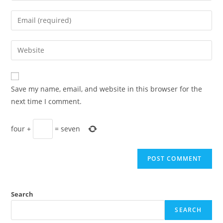
name
Enter
or
your
username
email
Enter
to
address
your
comment
to
website
comment
URL
Save my name, email, and website in this browser for the
(optional)
next time I comment.
four
+
=
seven
Search
SEARCH