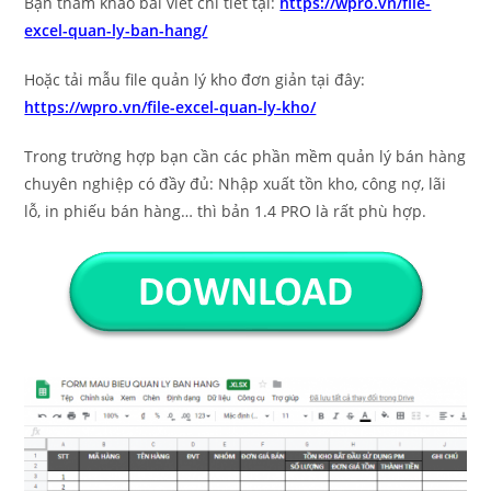
Bạn tham khảo bài viết chi tiết tại:
https://wpro.vn/file-
excel-quan-ly-ban-hang/
Hoặc tải mẫu file quản lý kho đơn giản tại đây:
https://wpro.vn/file-excel-quan-ly-kho/
Trong trường hợp bạn cần các phần mềm quản lý bán hàng
chuyên nghiệp có đầy đủ: Nhập xuất tồn kho, công nợ, lãi
lỗ, in phiếu bán hàng… thì bản 1.4 PRO là rất phù hợp.