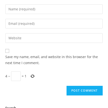
Enter
your
name
Enter
or
your
username
email
Enter
to
address
your
comment
to
website
comment
URL
Save my name, email, and website in this browser for the
(optional)
next time I comment.
4
−
=
1
Search