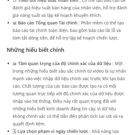
📑
Theo dõi hiệu suất nhân viên
: Có thể tạo báo cáo để
đánh giá hiệu suất bán hàng của nhân viên, hỗ trợ đánh
giá năng suất và lập kế hoạch khuyến khích.
📊
Báo cáo Tổng quan Tài chính
: Phần mềm có thể tạo
báo cáo tài chính toàn diện, bao gồm báo cáo lãi lỗ và
tóm tắt dòng tiền, để hỗ trợ lập kế hoạch chiến lược.
Những hiểu biết chính
📊
Tầm quan trọng của độ chính xác của dữ liệu
: Một
trong những hiểu biết sâu sắc chính từ video là sự nhấn
mạnh vào việc nhập dữ liệu chính xác trước khi tạo báo
cáo. Chất lượng của các báo cáo được tạo ra có mối
tương quan trực tiếp với độ chính xác của dữ liệu được
nhập vào hệ thống. Điều này rất quan trọng đối với
những hiểu biết kinh doanh đáng tin cậy, vì dữ liệu
không chính xác có thể dẫn đến phân tích sai sót và ra
quyết định kém.
🗓️
Lựa chọn phạm vi ngày chiến lược
: Khả năng lựa