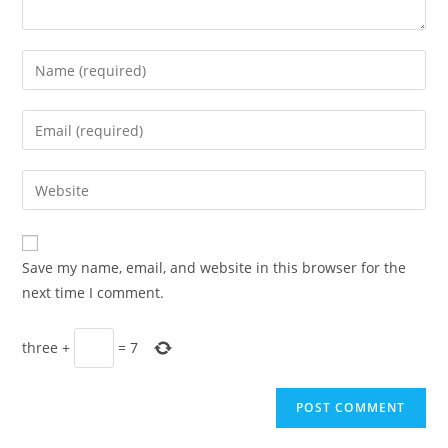
Enter
your
name
Enter
or
your
username
email
Enter
to
address
your
comment
to
website
comment
URL
Save my name, email, and website in this browser for the
(optional)
next time I comment.
three
+
=
7