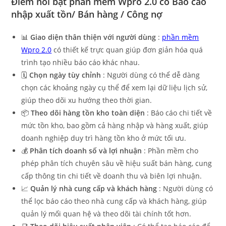
Điểm nổi bật phần mềm Wpro 2.0 có Báo cáo
nhập xuất tồn/ Bán hàng / Công nợ
📊
Giao diện thân thiện với người dùng
:
phần mềm
Wpro 2.0
có thiết kế trực quan giúp đơn giản hóa quá
trình tạo nhiều báo cáo khác nhau.
🗓️
Chọn ngày tùy chỉnh
: Người dùng có thể dễ dàng
chọn các khoảng ngày cụ thể để xem lại dữ liệu lịch sử,
giúp theo dõi xu hướng theo thời gian.
📦
Theo dõi hàng tồn kho toàn diện
: Báo cáo chi tiết về
mức tồn kho, bao gồm cả hàng nhập và hàng xuất, giúp
doanh nghiệp duy trì hàng tồn kho ở mức tối ưu.
💰
Phân tích doanh số và lợi nhuận
: Phần mềm cho
phép phân tích chuyên sâu về hiệu suất bán hàng, cung
cấp thông tin chi tiết về doanh thu và biên lợi nhuận.
📈
Quản lý nhà cung cấp và khách hàng
: Người dùng có
thể lọc báo cáo theo nhà cung cấp và khách hàng, giúp
quản lý mối quan hệ và theo dõi tài chính tốt hơn.