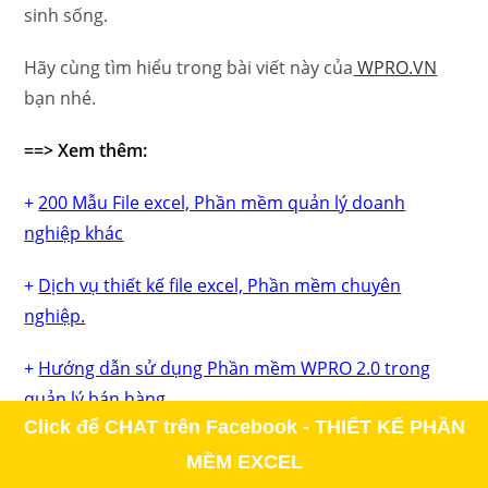
sinh sống.
Hãy cùng tìm hiểu trong bài viết này của
WPRO.VN
bạn nhé.
==> Xem thêm:
+
200 Mẫu File excel, Phần mềm quản lý doanh
nghiệp khác
+
Dịch vụ thiết kế file excel, Phần mềm chuyên
nghiệp.
+
Hướng dẫn sử dụng Phần mềm WPRO 2.0 trong
quản lý bán hàng
Click để CHAT trên Facebook - THIẾT KẾ PHẦN
+
Tải miễn phí bản DEMO – WPRO 2.0 sử dụng ngay
MỀM EXCEL