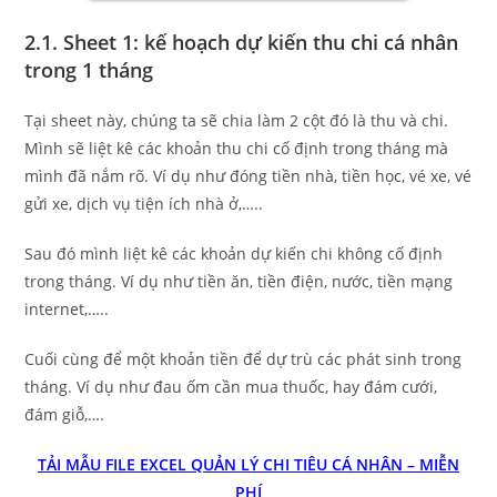
2.1. Sheet 1: kế hoạch dự kiến thu chi cá nhân
trong 1 tháng
Tại sheet này, chúng ta sẽ chia làm 2 cột đó là thu và chi.
Mình sẽ liệt kê các khoản thu chi cố định trong tháng mà
mình đã nắm rõ. Ví dụ như đóng tiền nhà, tiền học, vé xe, vé
gửi xe, dịch vụ tiện ích nhà ở,…..
Sau đó mình liệt kê các khoản dự kiến chi không cố định
trong tháng. Ví dụ như tiền ăn, tiền điện, nước, tiền mạng
internet,…..
Cuối cùng để một khoản tiền để dự trù các phát sinh trong
tháng. Ví dụ như đau ốm cần mua thuốc, hay đám cưới,
đám giỗ,….
TẢI MẪU FILE EXCEL QUẢN LÝ CHI TIÊU CÁ NHÂN – MIỄN
PHÍ