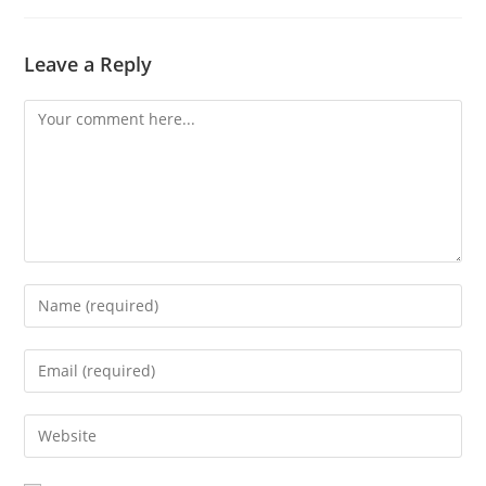
Leave a Reply
Comment
Enter
your
name
Enter
or
your
username
email
Enter
to
address
your
comment
to
website