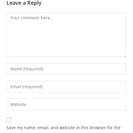
Leave a Reply
Comment
Enter
your
name
Enter
or
your
username
email
Enter
to
address
your
comment
to
website
comment
URL
Save my name, email, and website in this browser for the
(optional)