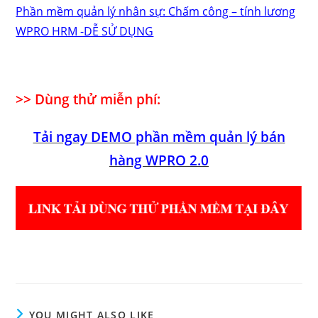
Phần mềm quản lý nhân sự: Chấm công – tính lương
WPRO HRM -DỄ SỬ DỤNG
>> Dùng thử miễn phí:
Tải ngay DEMO phần mềm quản lý bán
hàng WPRO 2.0
YOU MIGHT ALSO LIKE