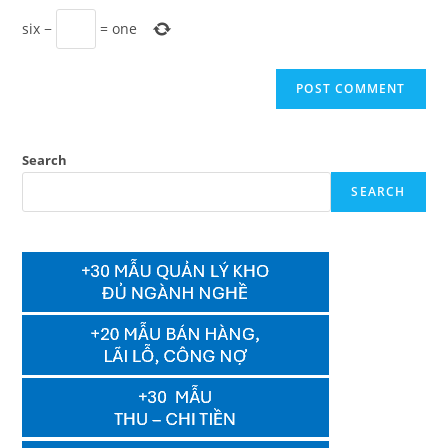
six
−
=
one
Search
SEARCH