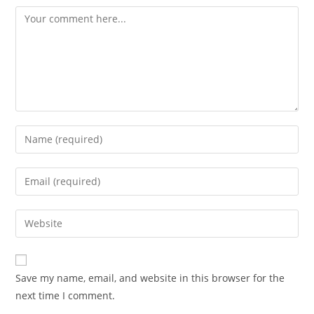
Comment
Enter
your
name
Enter
or
your
username
email
Enter
to
address
your
comment
to
website
comment
URL
Save my name, email, and website in this browser for the
(optional)
next time I comment.